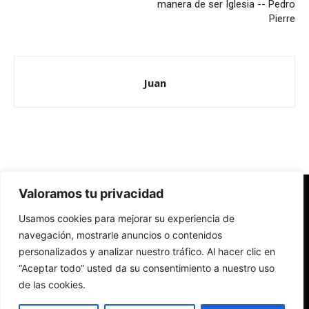
manera de ser Iglesia -- Pedro
Pierre
Juan
Valoramos tu privacidad
Redes Cristianas
Usamos cookies para mejorar su experiencia de
Una mirada alternativa sobre la Iglesia católica y la sociedad
- Colectivos de Redes Cristianas
navegación, mostrarle anuncios o contenidos
personalizados y analizar nuestro tráfico. Al hacer clic en
“Aceptar todo” usted da su consentimiento a nuestro uso
de las cookies.