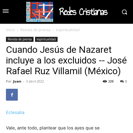
Redes Cristianas
Inicio
Revista de prensa
espiritualidad
Revista de prensa
espiritualidad
Cuando Jesús de Nazaret
incluye a los excluidos -- José
Rafael Ruz Villamil (México)
Por
Juan
-
3 abril 2022
208
0
Eclesalia
Vale, ante todo, plantear que los ayes que se