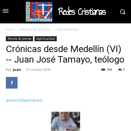
Redes Cristianas
Inicio
Revista de prensa
espiritualidad
Revista de prensa
espiritualidad
Crónicas desde Medellín (VI)
-- Juan José Tamayo, teólogo
Por
Juan
-
13 octubre 2018
196
0
amerindiaenlared