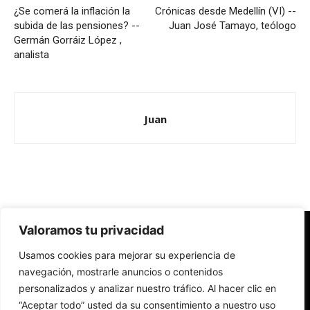
¿Se comerá la inflación la
Crónicas desde Medellín (VI) --
subida de las pensiones? --
Juan José Tamayo, teólogo
Germán Gorráiz López ,
analista
Juan
Valoramos tu privacidad
Redes Cristianas
Usamos cookies para mejorar su experiencia de
Una mirada alternativa sobre la Iglesia católica y la sociedad
- Colectivos de Redes Cristianas
navegación, mostrarle anuncios o contenidos
personalizados y analizar nuestro tráfico. Al hacer clic en
“Aceptar todo” usted da su consentimiento a nuestro uso