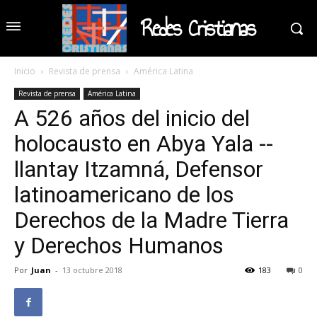
Redes Cristianas
Inicio
Revista de prensa
América Latina
Revista de prensa
América Latina
A 526 años del inicio del
holocausto en Abya Yala --
llantay Itzamná, Defensor
latinoamericano de los
Derechos de la Madre Tierra
y Derechos Humanos
Por
Juan
-
13 octubre 2018
183
0