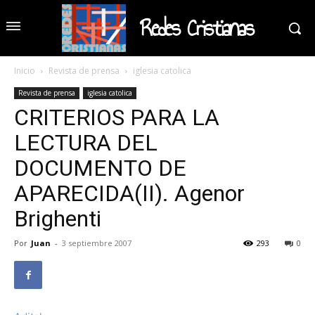
Redes Cristianas
Inicio
Revista de prensa
iglesia catolica
Revista de prensa
iglesia catolica
CRITERIOS PARA LA
LECTURA DEL
DOCUMENTO DE
APARECIDA(II). Agenor
Brighenti
Por
Juan
-
3 septiembre 2007
293
0