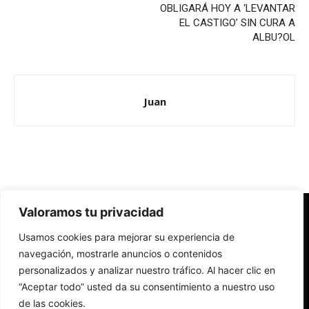
OBLIGARÁ HOY A ‘LEVANTAR
EL CASTIGO’ SIN CURA A
ALBU?OL
Juan
Valoramos tu privacidad
Redes Cristianas
Usamos cookies para mejorar su experiencia de
Una mirada alternativa sobre la Iglesia católica y la sociedad
- Colectivos de Redes Cristianas
navegación, mostrarle anuncios o contenidos
personalizados y analizar nuestro tráfico. Al hacer clic en
“Aceptar todo” usted da su consentimiento a nuestro uso
de las cookies.