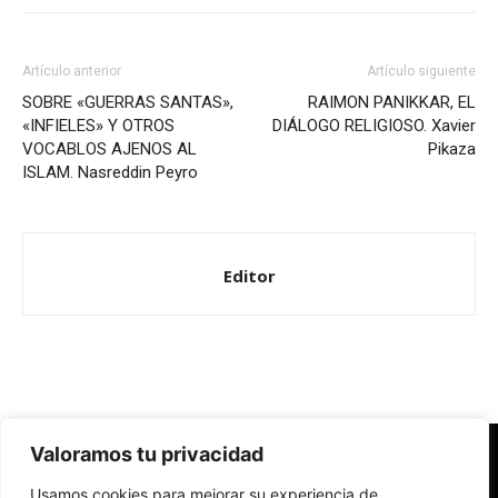
Artículo anterior
Artículo siguiente
SOBRE «GUERRAS SANTAS»,
RAIMON PANIKKAR, EL
«INFIELES» Y OTROS
DIÁLOGO RELIGIOSO. Xavier
VOCABLOS AJENOS AL
Pikaza
ISLAM. Nasreddin Peyro
Editor
Valoramos tu privacidad
Redes Cristianas
Usamos cookies para mejorar su experiencia de