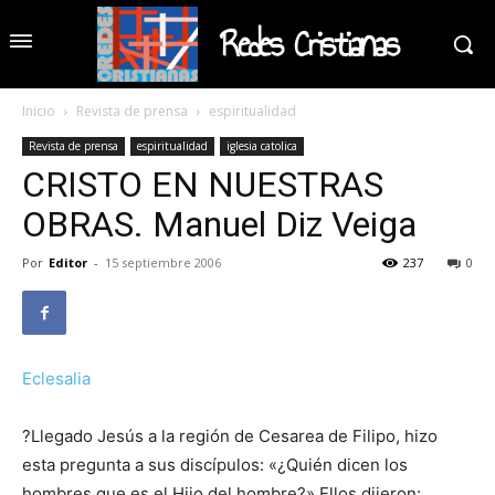
Redes Cristianas
Inicio
Revista de prensa
espiritualidad
Revista de prensa
espiritualidad
iglesia catolica
CRISTO EN NUESTRAS
OBRAS. Manuel Diz Veiga
Por
Editor
-
15 septiembre 2006
237
0
Eclesalia
?Llegado Jesús a la región de Cesarea de Filipo, hizo
esta pregunta a sus discípulos: «¿Quién dicen los
hombres que es el Hijo del hombre?» Ellos dijeron: