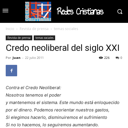
Redes Cristianas
Inicio
Revista de prensa
temas sociales
Revista de prensa
temas sociales
Credo neoliberal del siglo XXI
Por
Juan
-
22 julio 2011
226
0
Contra el Credo Neoliberal:
Nosotros tenemos el poder
y mantenemos el sistema. Este mundo está enloquecido
por el dinero. Podemos reorientar nuestros gastos,
Si elegimos hacerlo, disminuiremos el sufrimiento
Si no lo hacemos, lo seguiremos aumentando.