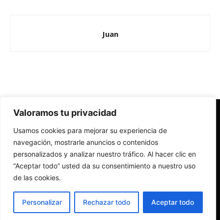
Juan
Valoramos tu privacidad
Redes Cristianas
Usamos cookies para mejorar su experiencia de
Una mirada alternativa sobre la Iglesia católica y la sociedad
- Colectivos de Redes Cristianas
navegación, mostrarle anuncios o contenidos
personalizados y analizar nuestro tráfico. Al hacer clic en
“Aceptar todo” usted da su consentimiento a nuestro uso
de las cookies.
Personalizar
Rechazar todo
Aceptar todo