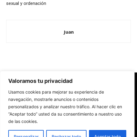
sexual y ordenación
Juan
Valoramos tu privacidad
Redes Cristianas
Usamos cookies para mejorar su experiencia de
Una mirada alternativa sobre la Iglesia católica y la sociedad
- Colectivos de Redes Cristianas
navegación, mostrarle anuncios o contenidos
personalizados y analizar nuestro tráfico. Al hacer clic en
“Aceptar todo” usted da su consentimiento a nuestro uso
de las cookies.
Personalizar
Rechazar todo
Aceptar todo