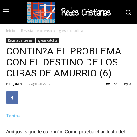
Redes Cristianas
Inicio
Revista de prensa
iglesia catolica
Revista de prensa
iglesia catolica
CONTIN?A EL PROBLEMA
CON EL DESTINO DE LOS
CURAS DE AMURRIO (6)
Por
Juan
-
17 agosto 2007
162
0
Tabira
Amigos, sigue le culebrón. Como prueba el artículo del