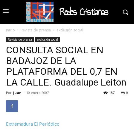
Redes Cristianas
Inicio
Revista de prensa
exclusión social
Revista de prensa
exclusión social
CONSULTA SOCIAL EN
BADAJOZ DE LA
PLATAFORMA DEL 0,7 EN
LA CALLE. Guadalupe Leiton
Por
Juan
-
10 enero 2007
187
0
Extremadura El Periódico