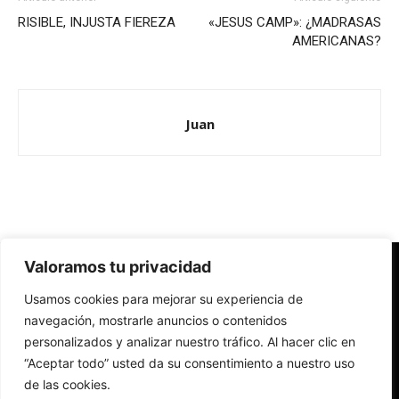
RISIBLE, INJUSTA FIEREZA
«JESUS CAMP»: ¿MADRASAS
AMERICANAS?
Juan
Valoramos tu privacidad
Redes Cristianas
Usamos cookies para mejorar su experiencia de
Una mirada alternativa sobre la Iglesia católica y la sociedad
- Colectivos de Redes Cristianas
navegación, mostrarle anuncios o contenidos
personalizados y analizar nuestro tráfico. Al hacer clic en
“Aceptar todo” usted da su consentimiento a nuestro uso
de las cookies.