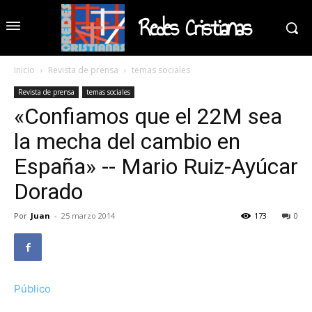
Redes Cristianas
Inicio
Revista de prensa
temas sociales
Revista de prensa
temas sociales
«Confiamos que el 22M sea
la mecha del cambio en
España» -- Mario Ruiz-Ayúcar
Dorado
Por
Juan
-
25 marzo 2014
173
0
Público