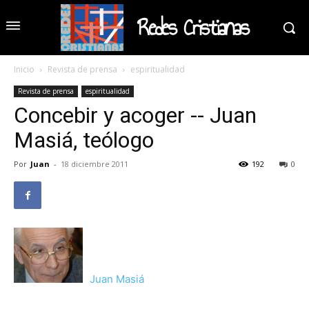
Redes Cristianas
Inicio
Revista de prensa
espiritualidad
Revista de prensa
espiritualidad
Concebir y acoger -- Juan
Masiá, teólogo
Por
Juan
-
18 diciembre 2011
192
0
Juan Masiá