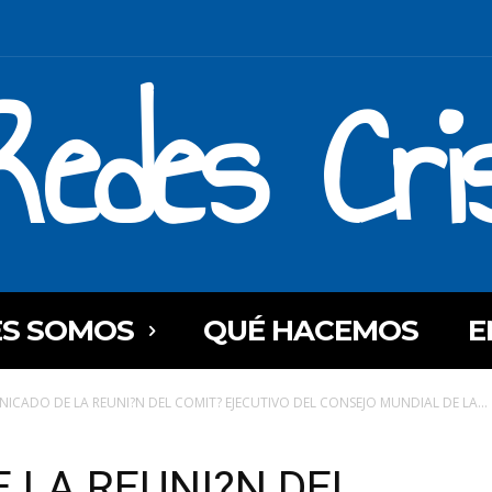
Redes Cri
ES SOMOS
QUÉ HACEMOS
E
ICADO DE LA REUNI?N DEL COMIT? EJECUTIVO DEL CONSEJO MUNDIAL DE LA...
 LA REUNI?N DEL