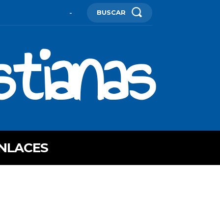
BUSCAR
-
stianas
NLACES