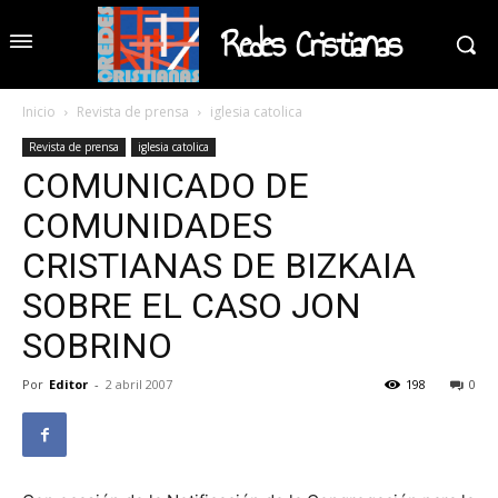
Redes Cristianas
Inicio
Revista de prensa
iglesia catolica
Revista de prensa
iglesia catolica
COMUNICADO DE
COMUNIDADES
CRISTIANAS DE BIZKAIA
SOBRE EL CASO JON
SOBRINO
Por
Editor
-
2 abril 2007
198
0