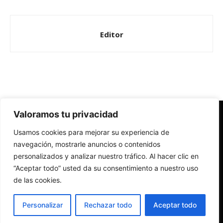
Editor
Valoramos tu privacidad
Redes Cristianas
Usamos cookies para mejorar su experiencia de
Una mirada alternativa sobre la Iglesia católica y la sociedad
- Colectivos de Redes Cristianas
navegación, mostrarle anuncios o contenidos
personalizados y analizar nuestro tráfico. Al hacer clic en
“Aceptar todo” usted da su consentimiento a nuestro uso
de las cookies.
Personalizar
Rechazar todo
Aceptar todo