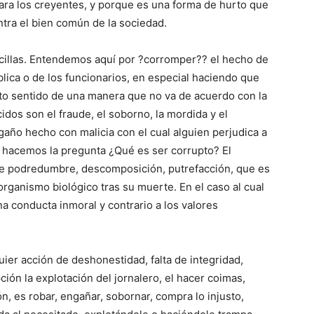
para los creyentes, y porque es una forma de hurto que
ntra el bien común de la sociedad.
illas. Entendemos aquí por ?corromper?? el hecho de
blica o de los funcionarios, en especial haciendo que
to sentido de una manera que no va de acuerdo con la
idos son el fraude, el soborno, la mordida y el
ngaño hecho con malicia con el cual alguien perjudica a
s hacemos la pregunta ¿Qué es ser corrupto? El
e podredumbre, descomposición, putrefacción, que es
organismo biológico tras su muerte. En el caso al cual
a conducta inmoral y contrario a los valores
ier acción de deshonestidad, falta de integridad,
ión la explotación del jornalero, el hacer coimas,
ón, es robar, engañar, sobornar, compra lo injusto,