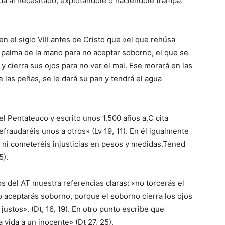
alda al necesitado, explotándole o haciéndole trampa.
en el siglo VIII antes de Cristo que «el que rehúsa
a palma de la mano para no aceptar soborno, el que se
 y cierra sus ojos para no ver el mal. Ese morará en las
de las peñas, se le dará su pan y tendrá el agua
 el Pentateuco y escrito unos 1.500 años a.C cita
efraudaréis unos a otros» (Lv 19, 11). En él igualmente
, ni cometeréis injusticias en pesos y medidas.Tened
5).
os del AT muestra referencias claras: «no torcerás el
 aceptarás soborno, porque el soborno cierra los ojos
justos». (Dt, 16, 19). En otro punto escribe que
 vida a un inocente» (Dt 27, 25).