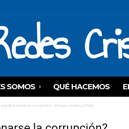
Redes Cri
ES SOMOS
QUÉ HACEMOS
E
puede frenarse la corrupción? -- Enrique Orellana (Chile)
narse la corrupción?