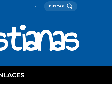
BUSCAR
-
stianas
NLACES