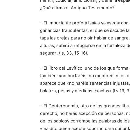
mentir, codiciar, ambicionar, y darle la esp
¿Qué afirma el Antiguo Testamento?
– El importante profeta Isaías ya aseguraba 
ganancias fraudulentas, el que se sacude l
tapa las orejas para no oír hablar de sangre,
alturas, subirá a refugiarse en la fortaleza 
segura». (Is. 33, 15-16).
– El libro del Levítico, uno de los que forma
también: «no hurtaréis; no mentiréis ni os d
aparece que «no haréis sentencias injustas
balanza, pesas y medidas exactas» (Lv 19, 3
– El Deuteronomio, otro de los grandes libr
derecho, no harás acepción de personas, no
de los sabiosy corrompe las palabras de los 
«maldito quien acepte soborno para quitar la