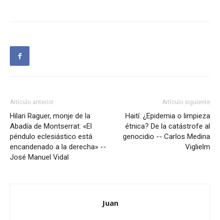
Artículo anterior
Artículo siguiente
Hilari Raguer, monje de la
Haití: ¿Epidemia o limpieza
Abadía de Montserrat: «El
étnica? De la catástrofe al
péndulo eclesiástico está
genocidio -- Carlos Medina
encandenado a la derecha» --
Viglielm
José Manuel Vidal
Juan