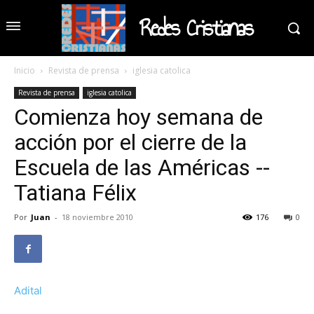
Redes Cristianas
Inicio
Revista de prensa
iglesia catolica
Revista de prensa
iglesia catolica
Comienza hoy semana de
acción por el cierre de la
Escuela de las Américas --
Tatiana Félix
Por
Juan
-
18 noviembre 2010
176
0
Adital