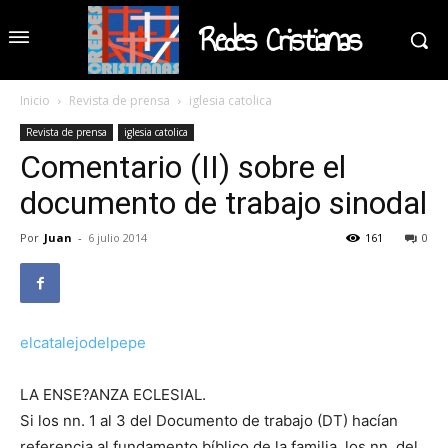
Redes Cristianas
Inicio
Revista de prensa
iglesia catolica
Revista de prensa
iglesia catolica
Comentario (II) sobre el
documento de trabajo sinodal
Por
Juan
-
6 julio 2014
161
0
elcatalejodelpepe
LA ENSE?ANZA ECLESIAL.
Si los nn. 1 al 3 del Documento de trabajo (DT) hacían
referencia al fundamento bíblico de la familia, los nn. del