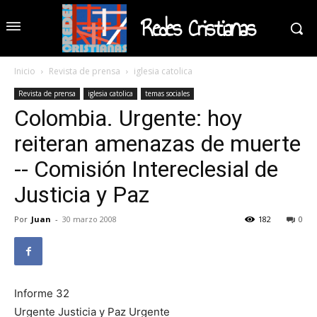
Redes Cristianas
Inicio
Revista de prensa
iglesia catolica
Revista de prensa
iglesia catolica
temas sociales
Colombia. Urgente: hoy
reiteran amenazas de muerte
-- Comisión Intereclesial de
Justicia y Paz
Por
Juan
-
30 marzo 2008
182
0
Informe 32
Urgente Justicia y Paz Urgente