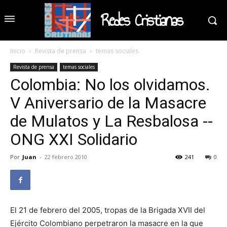
Redes Cristianas
Inicio
Revista de prensa
temas sociales
Revista de prensa
temas sociales
Colombia: No los olvidamos.
V Aniversario de la Masacre
de Mulatos y La Resbalosa --
ONG XXI Solidario
Por
Juan
-
22 febrero 2010
241
0
El 21 de febrero del 2005, tropas de la Brigada XVII del
Ejército Colombiano perpetraron la masacre en la que