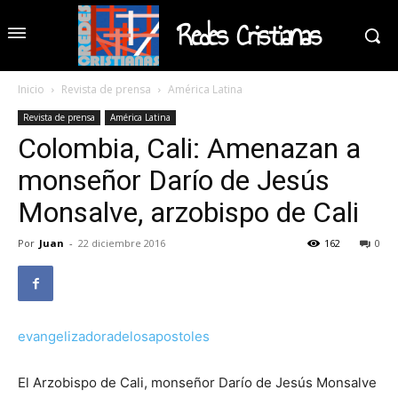
Redes Cristianas
Inicio
Revista de prensa
América Latina
Revista de prensa
América Latina
Colombia, Cali: Amenazan a
monseñor Darío de Jesús
Monsalve, arzobispo de Cali
Por
Juan
-
22 diciembre 2016
162
0
evangelizadoradelosapostoles
El Arzobispo de Cali, monseñor Darío de Jesús Monsalve