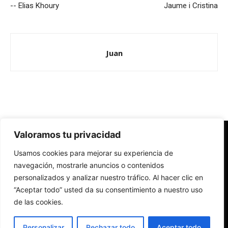
-- Elias Khoury
Jaume i Cristina
Juan
Valoramos tu privacidad
Redes Cristianas
Usamos cookies para mejorar su experiencia de
Una mirada alternativa sobre la Iglesia católica y la sociedad
- Colectivos de Redes Cristianas
navegación, mostrarle anuncios o contenidos
personalizados y analizar nuestro tráfico. Al hacer clic en
“Aceptar todo” usted da su consentimiento a nuestro uso
de las cookies.
Personalizar
Rechazar todo
Aceptar todo