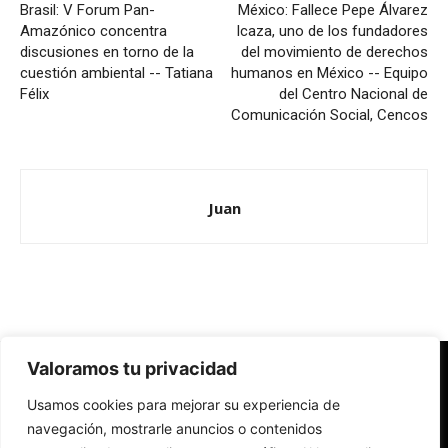
Brasil: V Forum Pan-
México: Fallece Pepe Álvarez
Amazónico concentra
Icaza, uno de los fundadores
discusiones en torno de la
del movimiento de derechos
cuestión ambiental -- Tatiana
humanos en México -- Equipo
Félix
del Centro Nacional de
Comunicación Social, Cencos
Juan
Valoramos tu privacidad
Redes Cristianas
Usamos cookies para mejorar su experiencia de
Una mirada alternativa sobre la Iglesia católica y la sociedad
- Colectivos de Redes Cristianas
navegación, mostrarle anuncios o contenidos