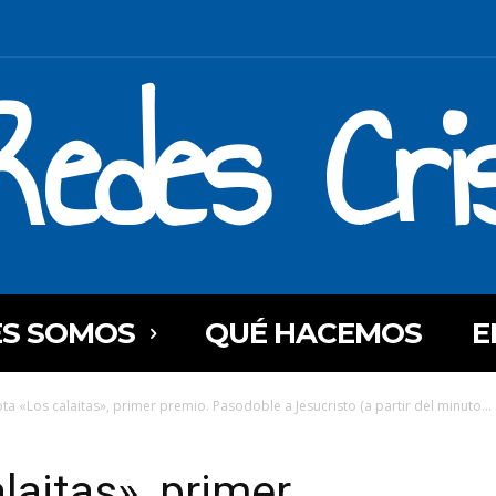
Redes Cri
ES SOMOS
QUÉ HACEMOS
E
ota «Los calaitas», primer premio. Pasodoble a Jesucristo (a partir del minuto...
laitas», primer