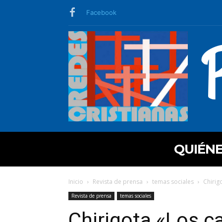
Facebook
QUIÉN
Inicio
Revista de prensa
temas sociales
Chirig
Revista de prensa
temas sociales
Chirigota «Los ca