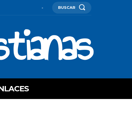
BUSCAR
-
stianas
NLACES