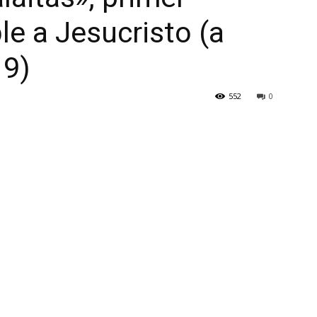
e a Jesucristo (a
 9)
552
0