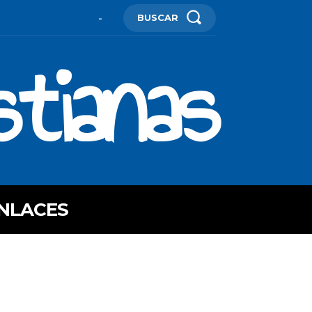
BUSCAR
-
stianas
NLACES