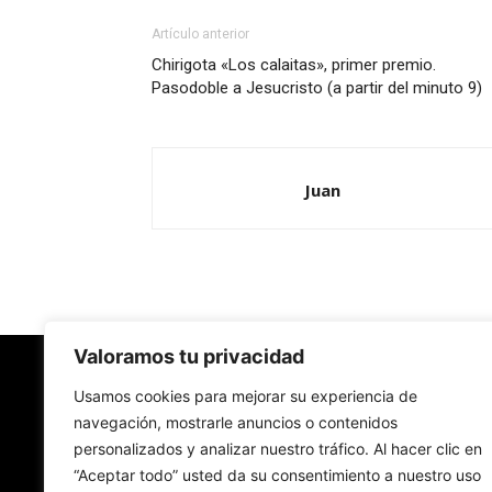
Artículo anterior
Chirigota «Los calaitas», primer premio.
Pasodoble a Jesucristo (a partir del minuto 9)
Juan
Valoramos tu privacidad
Redes Cristianas
Usamos cookies para mejorar su experiencia de
navegación, mostrarle anuncios o contenidos
personalizados y analizar nuestro tráfico. Al hacer clic en
Una mirada alternativa sobre la Iglesia católica y
“Aceptar todo” usted da su consentimiento a nuestro uso
sociedad