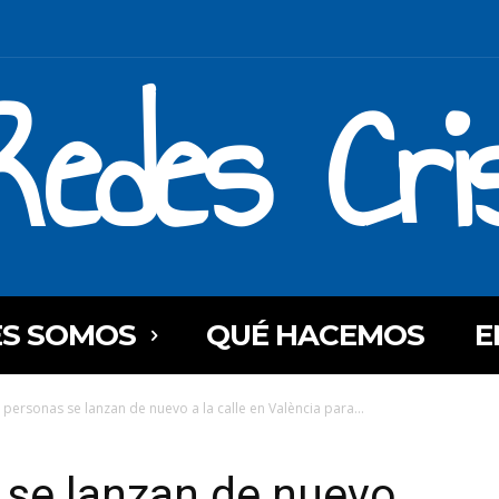
Redes Cri
ES SOMOS
QUÉ HACEMOS
E
 personas se lanzan de nuevo a la calle en València para...
 se lanzan de nuevo