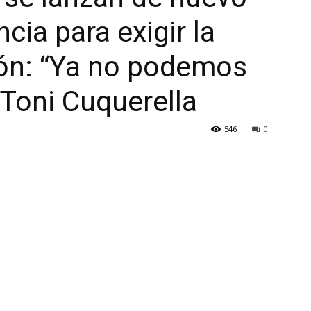
ncia para exigir la
ón: “Ya no podemos
 Toni Cuquerella
546
0