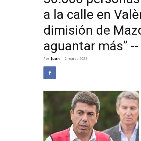
a la calle en Valè
dimisión de Maz
aguantar más” --
Por
Juan
-
2 marzo 2025