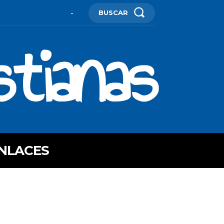
BUSCAR
-
stianas
NLACES