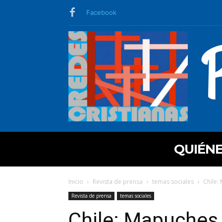
Facebook
QUIÉN
Inicio
Revista de prensa
temas sociales
Chile:
Revista de prensa
temas sociales
Chile: Mapuche