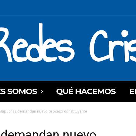
Redes Cri
ES SOMOS
QUÉ HACEMOS
E
 Mapuches demandan nuevo proceso constituyente
s demandan nuevo