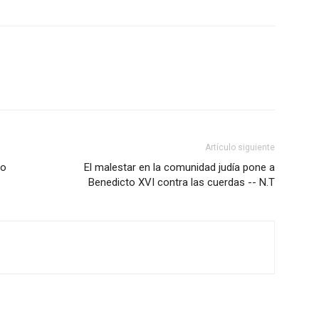
Artículo siguiente
io
El malestar en la comunidad judía pone a
Benedicto XVI contra las cuerdas -- N.T