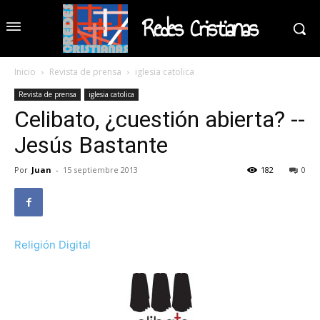
Redes Cristianas
Inicio
Revista de prensa
iglesia catolica
Revista de prensa
iglesia catolica
Celibato, ¿cuestión abierta? --
Jesús Bastante
Por
Juan
-
15 septiembre 2013
182
0
Religión Digital