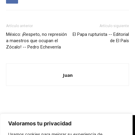
Artículo anterior
Artículo siguiente
México: ¡Respeto, no represión
El Papa rupturista -- Editorial
a maestros que ocupan el
de El País
Zócalo! -- Pedro Echeverría
Juan
Valoramos tu privacidad
Redes Cristianas
Usamos cookies para mejorar su experiencia de