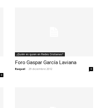
¿Quién es quien en Redes Cristianas?
Foro Gaspar García Laviana
Raquel
-
29 diciembre 2012
0
0