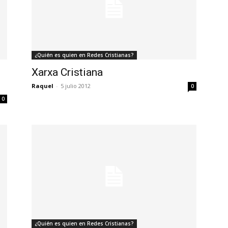
¿Quién es quien en Redes Cristianas?
Xarxa Cristiana
Raquel
-
5 julio 2012
0
0
¿Quién es quien en Redes Cristianas?