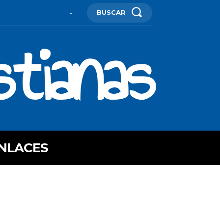
BUSCAR
-
stianas
NLACES