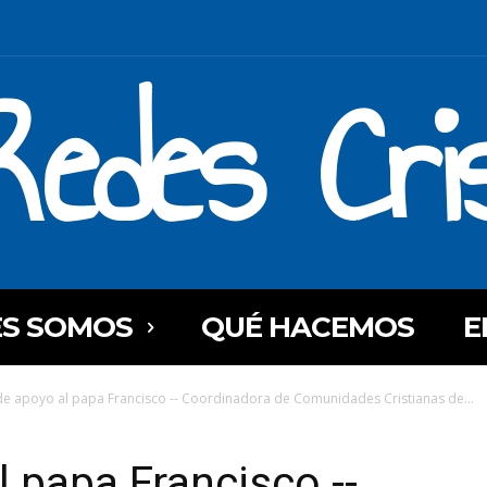
Redes Cri
ES SOMOS
QUÉ HACEMOS
E
de apoyo al papa Francisco -- Coordinadora de Comunidades Cristianas de...
l papa Francisco --