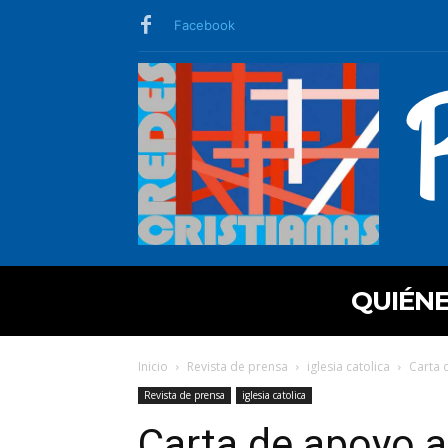
Facebook
QUIÉN
Inicio
Revista de prensa
iglesia catolica
Carta 
Revista de prensa
iglesia catolica
Carta de apoyo a