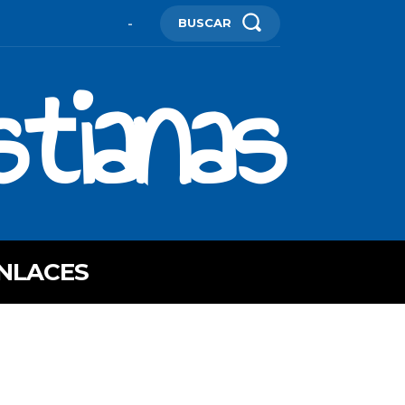
BUSCAR
-
stianas
NLACES