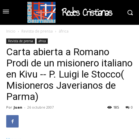
Redes Cristianas
Inicio
Revista de prensa
áfrica
Revista de prensa
áfrica
Carta abierta a Romano
Prodi de un misionero italiano
en Kivu -- P. Luigi le Stocco(
Misioneros Javerianos de
Parma)
Por
Juan
-
26 octubre 2007
185
0