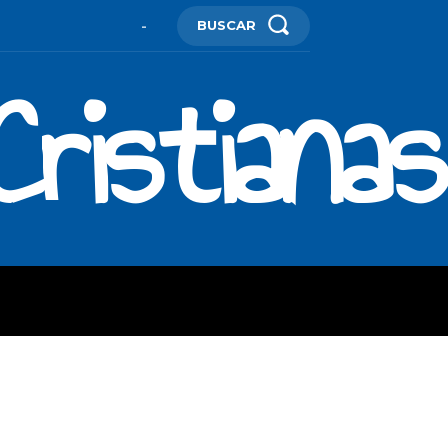
BUSCAR
-
ristianas
ES
MORE