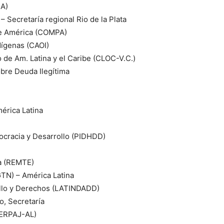
SA)
 Secretaría regional Rio de la Plata
e América (COMPA)
ígenas (CAOI)
de Am. Latina y el Caribe (CLOC-V.C.)
bre Deuda Ilegítima
érica Latina
ocracia y Desarrollo (PIDHDD)
a (REMTE)
GTN) – América Latina
llo y Derechos (LATINDADD)
, Secretaría
(SERPAJ-AL)