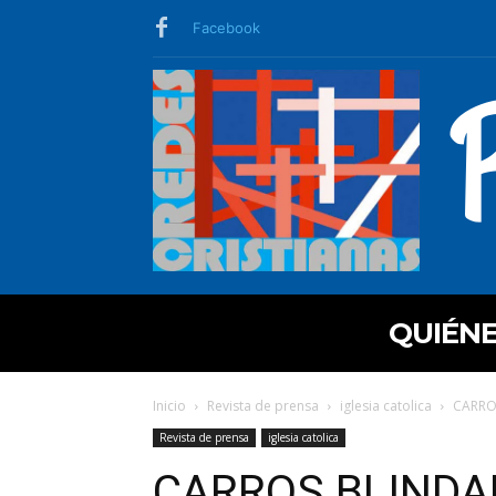
Facebook
QUIÉN
Inicio
Revista de prensa
iglesia catolica
CARROS
Revista de prensa
iglesia catolica
CARROS BLINDA