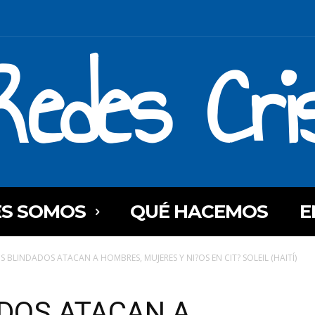
Redes Cri
ES SOMOS
QUÉ HACEMOS
E
 BLINDADOS ATACAN A HOMBRES, MUJERES Y NI?OS EN CIT? SOLEIL (HAITÍ)
DOS ATACAN A