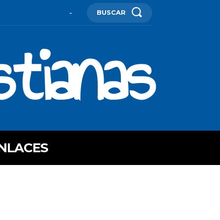
BUSCAR
-
stianas
NLACES