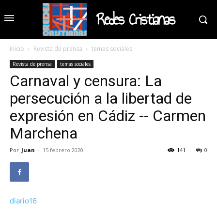
Redes Cristianas
Inicio
Revista de prensa
temas sociales
Revista de prensa
temas sociales
Carnaval y censura: La
persecución a la libertad de
expresión en Cádiz -- Carmen
Marchena
Por
Juan
-
15 febrero 2020
141
0
diario16