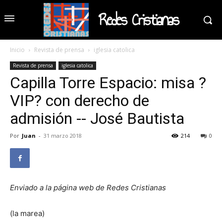
Redes Cristianas
Inicio
Revista de prensa
iglesia catolica
Revista de prensa
iglesia catolica
Capilla Torre Espacio: misa ?
VIP? con derecho de
admisión -- José Bautista
Por
Juan
-
31 marzo 2018
214
0
Enviado a la página web de Redes Cristianas
(la marea)