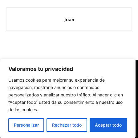
Juan
Valoramos tu privacidad
Redes Cristianas
Usamos cookies para mejorar su experiencia de
Una mirada alternativa sobre la Iglesia católica y la sociedad
- Colectivos de Redes Cristianas
navegación, mostrarle anuncios o contenidos
personalizados y analizar nuestro tráfico. Al hacer clic en
“Aceptar todo” usted da su consentimiento a nuestro uso
de las cookies.
Personalizar
Rechazar todo
Aceptar todo