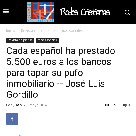
Redes Cristianas
Inicio
Revista de prensa
temas sociales
Revista de prensa
temas sociales
Cada español ha prestado
5.500 euros a los bancos
para tapar su pufo
inmobiliario -- José Luis
Gordillo
Por
Juan
-
1 mayo 2014
119
0