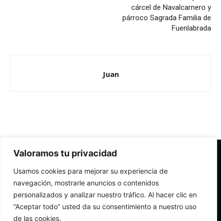
cárcel de Navalcarnero y
párroco Sagrada Familia de
Fuenlabrada
Juan
Valoramos tu privacidad
Redes Cristianas
Usamos cookies para mejorar su experiencia de
Una mirada alternativa sobre la Iglesia católica y la sociedad
- Colectivos de Redes Cristianas
navegación, mostrarle anuncios o contenidos
personalizados y analizar nuestro tráfico. Al hacer clic en
“Aceptar todo” usted da su consentimiento a nuestro uso
de las cookies.