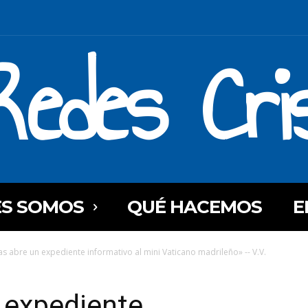
Redes Cri
ES SOMOS
QUÉ HACEMOS
E
as abre un expediente informativo al mini Vaticano madrileño» -- V.V.
 expediente