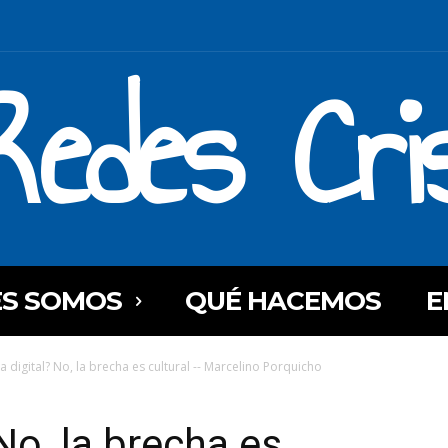
Redes Cri
ES SOMOS
QUÉ HACEMOS
E
a digital? No, la brecha es cultural -- Marcelino Porquicho
No, la brecha es