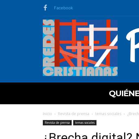
Facebook
QUIÉN
Inicio
Revista de prensa
temas sociales
¿Brech
Revista de prensa
temas sociales
¿Brecha digital? 