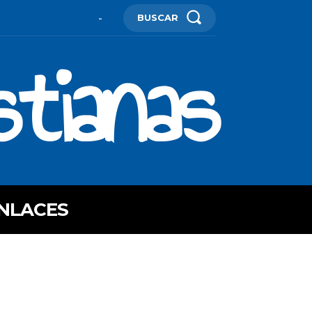
BUSCAR
-
stianas
NLACES