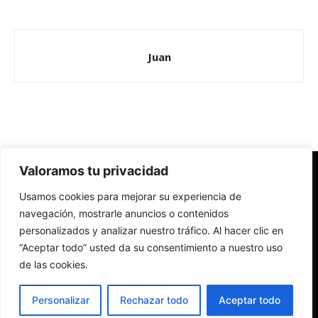
Juan
Valoramos tu privacidad
Redes Cristianas
Usamos cookies para mejorar su experiencia de
Una mirada alternativa sobre la Iglesia católica y la sociedad
- Colectivos de Redes Cristianas
navegación, mostrarle anuncios o contenidos
personalizados y analizar nuestro tráfico. Al hacer clic en
“Aceptar todo” usted da su consentimiento a nuestro uso
de las cookies.
Personalizar
Rechazar todo
Aceptar todo