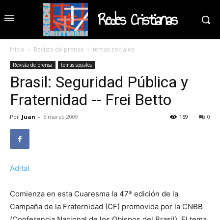
Redes Cristianas
Inicio
Revista de prensa
temas sociales
Revista de prensa
temas sociales
Brasil: Seguridad Pública y
Fraternidad -- Frei Betto
Por
Juan
-
5 marzo 2009
159
0
Adital
Comienza en esta Cuaresma la 47ª edición de la
Campaña de la Fraternidad (CF) promovida por la CNBB
(Conferencia Nacional de los Obispos del Brasil). El tema