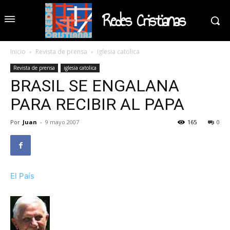
Redes Cristianas
Inicio
Revista de prensa
iglesia catolica
Revista de prensa
iglesia catolica
BRASIL SE ENGALANA
PARA RECIBIR AL PAPA
Por
Juan
-
9 mayo 2007
165
0
El País