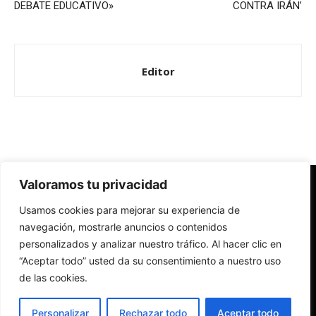
DEBATE EDUCATIVO»
CONTRA IRÁN’
Editor
Valoramos tu privacidad
Redes Cristianas
Usamos cookies para mejorar su experiencia de
Una mirada alternativa sobre la Iglesia católica y la sociedad
- Colectivos de Redes Cristianas
navegación, mostrarle anuncios o contenidos
personalizados y analizar nuestro tráfico. Al hacer clic en
“Aceptar todo” usted da su consentimiento a nuestro uso
de las cookies.
Personalizar
Rechazar todo
Aceptar todo