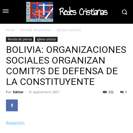
Redes Cristianas
Inicio
Revista de prensa
iglesia catolica
Revista de prensa
iglesia catolica
BOLIVIA: ORGANIZACIONES
SOCIALES ORGANIZAN
COMIT?S DE DEFENSA DE
LA CONSTITUYENTE
Por
Editor
-
12 septiembre 2007
252
0
Rebelión