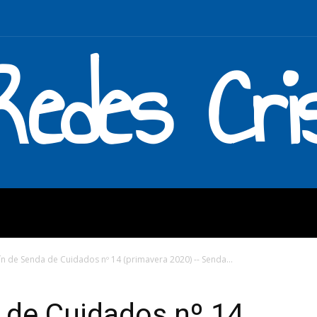
Redes Cri
MOS
QUÉ HACEMOS
ENLAC
ín de Senda de Cuidados nº 14 (primavera 2020) -- Senda...
 de Cuidados nº 14