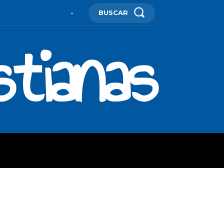
BUSCAR
-
stianas
ES
MORE