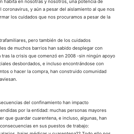
ún habita en nosotras y nosotros, una potencia de
l coronavirus, y aún a pesar del aislamiento al que nos
ormar los cuidados que nos procuramos a pesar de la
trafamiliares, pero también de los cuidados
ales de muchos barrios han sabido desplegar con
 tras la crisis que comenzó en 2008 -sin ningún apoyo
sociales desbordados, e incluso encontrándose con
entos o hacer la compra, han construido comunidad
aviesan.
onsecuencias del confinamiento han impacto
atendidas por la entidad: muchas personas mayores
ner que guardar cuarentena, e incluso, algunas, han
o consecuencias en sus puestos de trabajo:
salarios, bajas médicas y cuarentena?? Todo ello nos