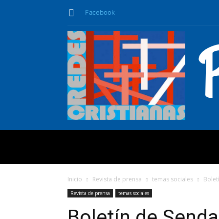
Facebook
QUIÉNES SO
Inicio
Revista de prensa
temas sociales
Bolet
Revista de prensa
temas sociales
Boletín de Senda