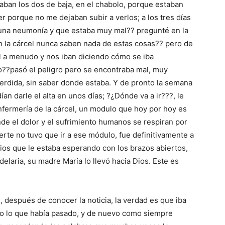
aban los dos de baja, en el chabolo, porque estaban
er porque no me dejaban subir a verlos; a los tres días
 una neumonía y que estaba muy mal?? pregunté en la
en la cárcel nunca saben nada de estas cosas?? pero de
al a menudo y nos iban diciendo cómo se iba
??pasó el peligro pero se encontraba mal, muy
erdida, sin saber donde estaba. Y de pronto la semana
ían darle el alta en unos días; ?¿Dónde va a ir???, le
enfermería de la cárcel, un modulo que hoy por hoy es
de el dolor y el sufrimiento humanos se respiran por
rte no tuvo que ir a ese módulo, fue definitivamente a
ios que le estaba esperando con los brazos abiertos,
ndelaria, su madre María lo llevó hacia Dios. Este es
 después de conocer la noticia, la verdad es que iba
odo lo que había pasado, y de nuevo como siempre