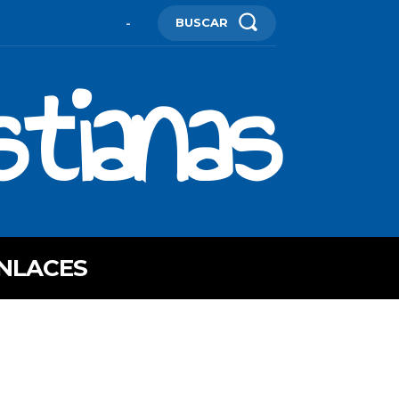
BUSCAR
-
stianas
NLACES