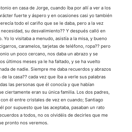
nio en casa de Jorge, cuando íba por allí a ver a los
ácter fuerte y áspero y en ocasiones casi yo también
ecía todo el cariño que se le daba, pero a la vez
 necesidad, su desvalimiento?? Y después calló en
o. Yo lo visitaba a menudo, asistía a la misa, y bueno
igarros, caramelos, tarjetas de teléfono, ropa?? pero
onio un poco cercano, nos daba un abrazo y se
os últimos meses ya le ha faltado, y se ha vuelto
 nada de nadie. Siempre me daba recuerdos y abrazos
de la casa?? cada vez que íba a verle sus palabras
odas las personas que él conocía y que habían
ue ciertamente eran su única familia. Los dos padres,
con él entre cristales de vez en cuando; Santiago
él por supuesto que las aceptaba, pasaban un rato
recuerdos a todos, no os olvidéis de decirles que me
que pronto nos veremos.