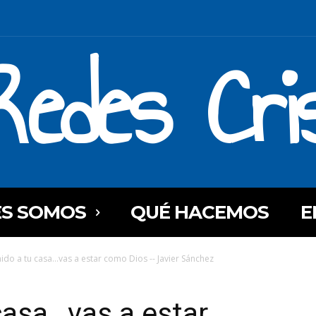
Redes Cri
ES SOMOS
QUÉ HACEMOS
E
ido a tu casa…vas a estar como Dios -- Javier Sánchez
casa…vas a estar