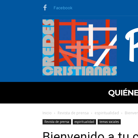
Facebook
QUIÉN
Inicio
Revista de prensa
espiritualidad
Bienven
Revista de prensa
espiritualidad
temas sociales
Bienvenido a tu 