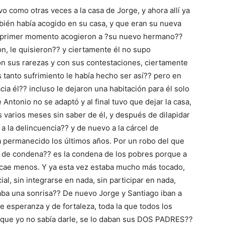
vo como otras veces a la casa de Jorge, y ahora allí ya
mbién había acogido en su casa, y que eran su nueva
el primer momento acogieron a ?su nuevo hermano??
on, le quisieron?? y ciertamente él no supo
on sus rarezas y con sus contestaciones, ciertamente
 tanto sufrimiento le había hecho ser así?? pero en
ia él?? incluso le dejaron una habitación para él solo
Antonio no se adaptó y al final tuvo que dejar la casa,
 varios meses sin saber de él, y después de dilapidar
 a la delincuencia?? y de nuevo a la cárcel de
ha permanecido los últimos años. Por un robo del que
s de condena?? es la condena de los pobres porque a
 cae menos. Y ya esta vez estaba mucho más tocado,
l, sin integrarse en nada, sin participar en nada,
aba una sonrisa?? De nuevo Jorge y Santiago iban a
de esperanza y de fortaleza, toda la que todos los
 que yo no sabía darle, se lo daban sus DOS PADRES??