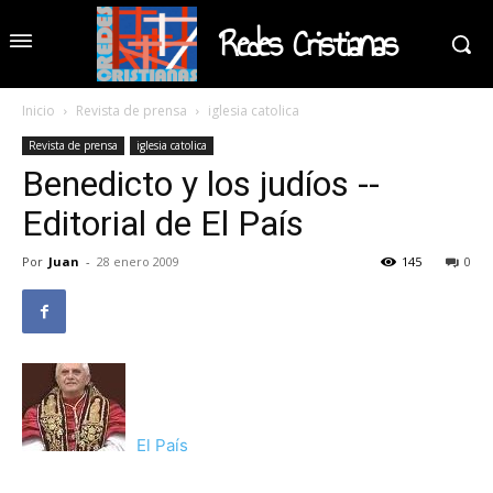
Redes Cristianas
Inicio
Revista de prensa
iglesia catolica
Revista de prensa
iglesia catolica
Benedicto y los judíos --
Editorial de El País
Por
Juan
-
28 enero 2009
145
0
El País