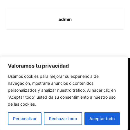
admin
Valoramos tu privacidad
Redes Cristianas
Usamos cookies para mejorar su experiencia de
Una mirada alternativa sobre la Iglesia católica y la sociedad
- Colectivos de Redes Cristianas
navegación, mostrarle anuncios o contenidos
personalizados y analizar nuestro tráfico. Al hacer clic en
“Aceptar todo” usted da su consentimiento a nuestro uso
de las cookies.
Personalizar
Rechazar todo
Aceptar todo