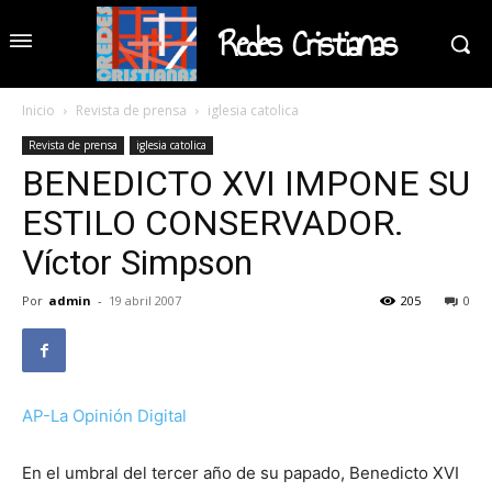
Redes Cristianas
Inicio
Revista de prensa
iglesia catolica
Revista de prensa
iglesia catolica
BENEDICTO XVI IMPONE SU
ESTILO CONSERVADOR.
Víctor Simpson
Por
admin
-
19 abril 2007
205
0
AP-La Opinión Digital
En el umbral del tercer año de su papado, Benedicto XVI