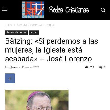
Redes Cristianas
Inicio
Revista de prensa
mujer
Revista de prensa
mujer
Bätzing: «Si perdemos a las
mujeres, la Iglesia está
acabada» -- José Lorenzo
Por
Juan
-
13 mayo 2026
502
0