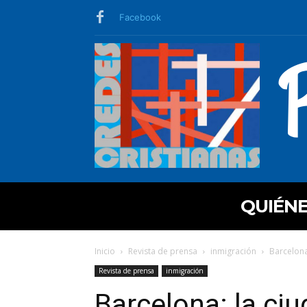
Facebook
QUIÉN
Inicio
Revista de prensa
inmigración
Barcelona
Revista de prensa
inmigración
Barcelona: la ci