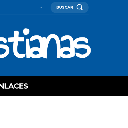
BUSCAR
-
stianas
NLACES