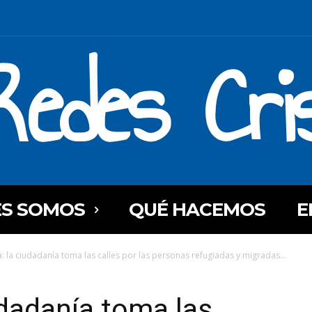
Redes Cri
ES SOMOS
QUÉ HACEMOS
E
: la ciudadanía toma las calles por las personas refugiadas y migradas...
udadanía toma las