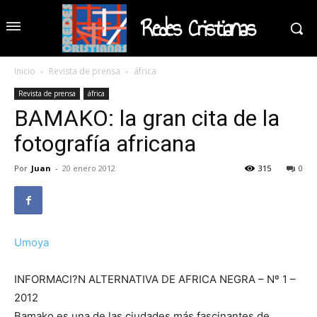
Redes Cristianas
Inicio
Revista de prensa
áfrica
Revista de prensa
áfrica
BAMAKO: la gran cita de la
fotografía africana
Por
Juan
-
20 enero 2012
315
0
Umoya
INFORMACI?N ALTERNATIVA DE AFRICA NEGRA – Nº 1 –
2012
Bamako es una de las ciudades más fascinantes de