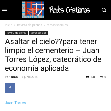
Redes Cristianas
Inicio
Revista de prensa
temas sociales
Revista de prensa
temas sociales
Asaltar el cielo??para tener
limpio el cementerio -- Juan
Torres López, catedrático de
economía aplicada
Por
Juan
-
6 junio 2015
198
0
Juan Torres