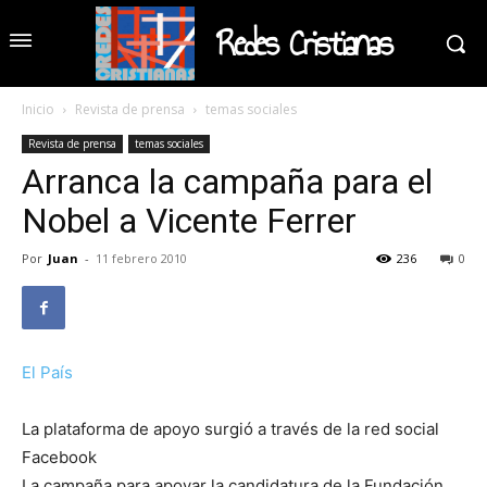
Redes Cristianas
Inicio
Revista de prensa
temas sociales
Revista de prensa
temas sociales
Arranca la campaña para el
Nobel a Vicente Ferrer
Por
Juan
-
11 febrero 2010
236
0
El País
La plataforma de apoyo surgió a través de la red social
Facebook
La campaña para apoyar la candidatura de la Fundación