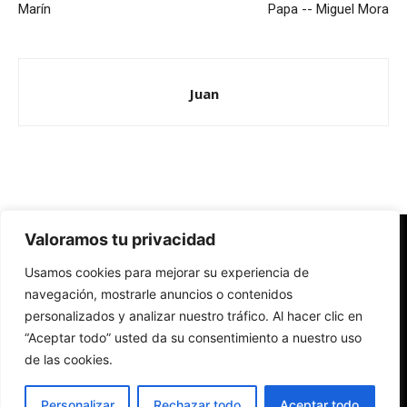
Marín
Papa -- Miguel Mora
Juan
Valoramos tu privacidad
Redes Cristianas
Usamos cookies para mejorar su experiencia de
Una mirada alternativa sobre la Iglesia católica y la sociedad
- Colectivos de Redes Cristianas
navegación, mostrarle anuncios o contenidos
personalizados y analizar nuestro tráfico. Al hacer clic en
“Aceptar todo” usted da su consentimiento a nuestro uso
de las cookies.
Personalizar
Rechazar todo
Aceptar todo