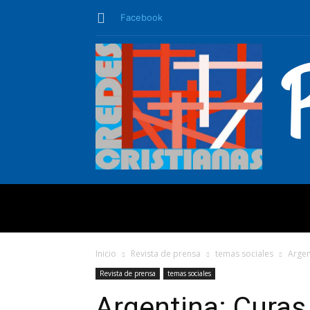
Facebook
QUIÉNES SO
Inicio
Revista de prensa
temas sociales
Argen
Revista de prensa
temas sociales
Argentina: Curas 