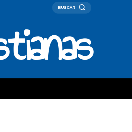
BUSCAR
-
stianas
ES
MORE