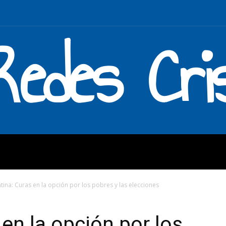
Redes Cri
MOS
QUÉ HACEMOS
ENLAC
tina: Curas en la opción por los pobres y las elecciones
en la opción por los