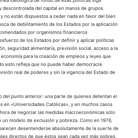
ínea ideológica de fondo de esas políticas siga
y descontrolada del capital en manos de grupos
 no están dispuestos a ceder nada en favor del bien
a de debilitamiento de los Estados por la aplicación
recomendados por organismos financieros
sfuerzo de los Estados por definir y aplicar políticas
n, seguridad alimentaría, previsión social, acceso a la
 la economía para la creación de empleos y leyes que
odo esto refleja que no puede haber democracia
división real de poderes y sin la vigencia del Estado de
o del punto anterior: una parte de quienes detentan el
dos en «Universidades Católicas», y en muchos casos
la hora de negociar las medidas macroeconómicas sólo
an un modelo de exclusión y pobreza. Como en 1976,
parecen desentenderse absolutamente de la suerte de
bles directos de que éstos sean cada vez más pobres.