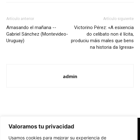
Artículo anterior
Artículo siguiente
Amasando el mañana --
Victorino Pérez: «A esixencia
Gabriel Sánchez (Montevideo-
do celibato non é lícita,
Uruguay)
produciu máis males que bens
na historia da Igrexa»
admin
Valoramos tu privacidad
Redes Cristianas
Usamos cookies para mejorar su experiencia de
Una mirada alternativa sobre la Iglesia católica y la sociedad