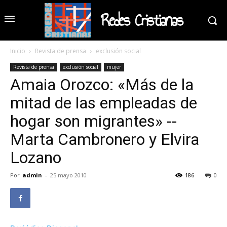
Redes Cristianas
Inicio
Revista de prensa
exclusión social
Revista de prensa
exclusión social
mujer
Amaia Orozco: «Más de la
mitad de las empleadas de
hogar son migrantes» --
Marta Cambronero y Elvira
Lozano
Por
admin
-
25 mayo 2010
186
0