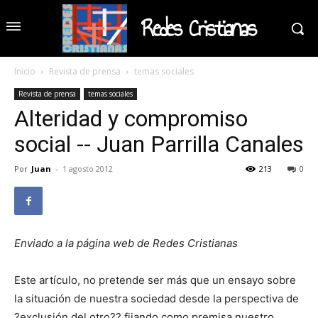
Redes Cristianas
Inicio
Revista de prensa
temas sociales
Revista de prensa
temas sociales
Alteridad y compromiso
social -- Juan Parrilla Canales
Por
Juan
-
1 agosto 2012
213
0
Enviado a la página web de Redes Cristianas
Este artículo, no pretende ser más que un ensayo sobre
la situación de nuestra sociedad desde la perspectiva de
?exclusión del otro?? fijando como premisa nuestro