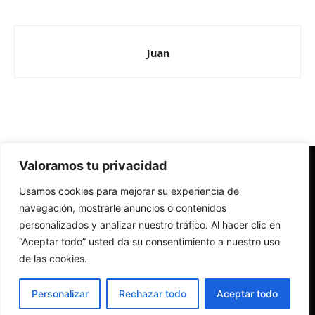
Juan
Valoramos tu privacidad
Redes Cristianas
Usamos cookies para mejorar su experiencia de
Una mirada alternativa sobre la Iglesia católica y la sociedad
- Colectivos de Redes Cristianas
navegación, mostrarle anuncios o contenidos
personalizados y analizar nuestro tráfico. Al hacer clic en
“Aceptar todo” usted da su consentimiento a nuestro uso
de las cookies.
Personalizar
Rechazar todo
Aceptar todo