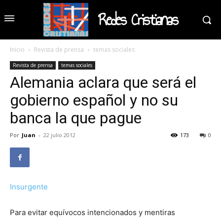
Redes Cristianas
Inicio
Revista de prensa
temas sociales
Revista de prensa
temas sociales
Alemania aclara que será el
gobierno español y no su
banca la que pague
Por
Juan
-
22 julio 2012
173
0
Insurgente
Para evitar equívocos intencionados y mentiras