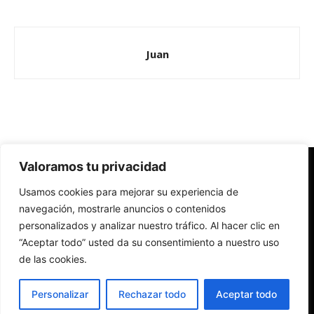
Juan
Valoramos tu privacidad
Redes Cristianas
Usamos cookies para mejorar su experiencia de
Una mirada alternativa sobre la Iglesia católica y la sociedad
- Colectivos de Redes Cristianas
navegación, mostrarle anuncios o contenidos
personalizados y analizar nuestro tráfico. Al hacer clic en
“Aceptar todo” usted da su consentimiento a nuestro uso
de las cookies.
Personalizar
Rechazar todo
Aceptar todo